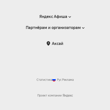
Яндекс Афиша
Партнёрам и организаторам
Справка
Пользовательское соглашение
Партнёрам и организаторам мероприятий
Аксай
Возврат билетов
Статистика
Рус
Реклама
Проект компании