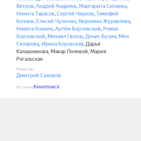
Ветров
,
Андрей Андреев
,
Маргарита Силаева
,
Никита Тарасов
,
Сергей Чирков
,
Тимофей
Кочнев
,
Елисей Чучилин
,
Вероника Журавлева
,
Никита Конкин
,
Артём Борзовский
,
Роман
Борзовский
,
Михаил Орлов
,
Денис Бузин
,
Мия
Склярова
,
Ирина Боровская
,
Дарья
Калашникова
,
Макар Полевой
,
Мария
Рогальская
Режиссёр
Дмитрий Суворов
Кинопоиск
Источник