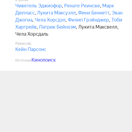
В ролях
Чиветель Эджиофор
,
Ренате Реинсве
,
Марк
Дюпласс
,
Лукита Максуэлл
,
Финн Беннетт
,
Эван
Джогиа
,
Чела Хорсдэл
,
Филип Грэйнджер
,
Тоби
Харгрейв
,
Патрик Бейнхэм
,
Лукита Максвелл
,
Чела Хорсдаль
Режиссёр
Кейн Парсонс
Кинопоиск
Источник